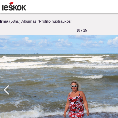
Irma
(58m.) Albumas "Profilio nuotraukos"
18 / 25