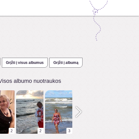
Grįžti į visus albumus
Grįžti į albumą
Visos albumo nuotraukos
2
2
3
3
3