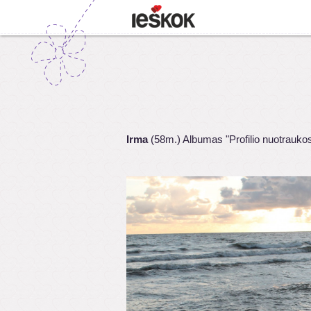
Irma
(58m.) Albumas "Profilio nuotrauko