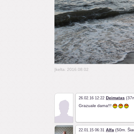
Įkelta: 2016.08.02
Deimatas
(37m
26.02.16 12:22
Grazuale dama!!!
Alfa
(50m. Šiau
22.01.15 06:31