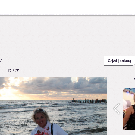
s"
Grįžti į anketą
17 / 25
1
1
1