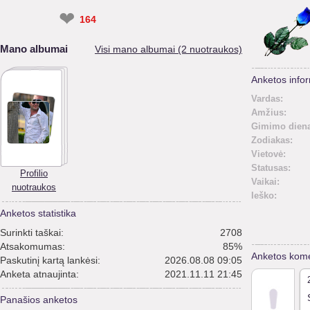
❤
164
Mano albumai
Visi mano albumai (2 nuotraukos)
Anketos infor
Vardas:
Amžius:
Gimimo diena
Zodiakas:
Vietovė:
Statusas:
Profilio
Vaikai:
nuotraukos
Ieško:
Anketos statistika
Surinkti taškai:
2708
Atsakomumas:
85%
Anketos kome
Paskutinį kartą lankėsi:
2026.08.08 09:05
Anketa atnaujinta:
2021.11.11 21:45
Panašios anketos