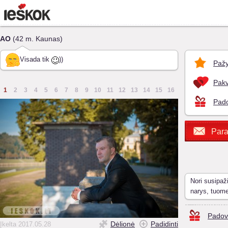
AO
(42 m. Kaunas)
Visada tik
))
Pažy
Pakv
1
2
3
4
5
6
7
8
9
10
11
12
13
14
15
16
Pado
Para
Nori susipaž
narys, tuom
Padov
Dėlionė
Padidinti
Įkelta 2017.05.28