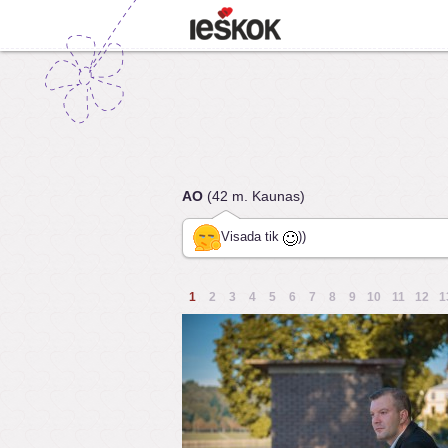
AO
(42 m. Kaunas)
Visada tik
))
1
2
3
4
5
6
7
8
9
10
11
12
1