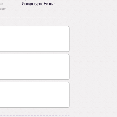
ые
Иногда курю, Не пью
чки: