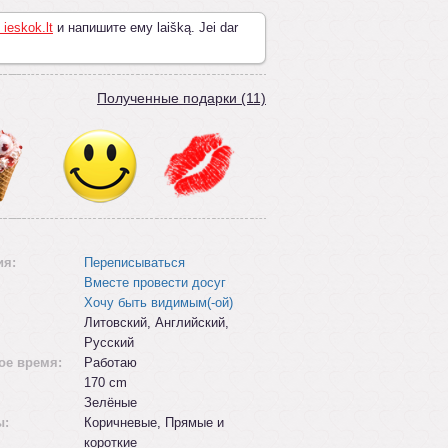
 ieskok.lt
и напишите ему laišką. Jei dar
Полученные подарки (11)
ия:
Переписываться
Вместе провести досуг
Хочу быть видимым(-ой)
Литовский, Английский,
Русский
ое время:
Работаю
170 cm
Зелёные
ы:
Коричневые, Прямые и
короткие