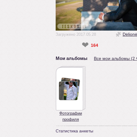
Dėlion
Загружено 2017.05.28
❤
164
Мои альбомы
Все мои альбомы (2
Фотографии
профиля
Статистика анкеты