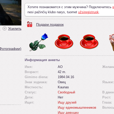
Хотите познакомится с этим мужчина? Подключитесь
к
nesi pažinčių klubo narys, tuomet
užsiregistruok
.
Подари подарок
ė
Усилить
 Фотографии)
Информация анкеты
Имя:
AO
Желан
Возраст:
42 m.
Gimimo diena:
1984.04.16
Знак зодиака:
Овец
Языки:
Местность:
Kaunas
Статус:
Свободный
В данн
Дети:
Нет
Рост:
Ищет:
Ищу друзей
Глаза:
Ищу единомышленников
Волос
Ищу девушку