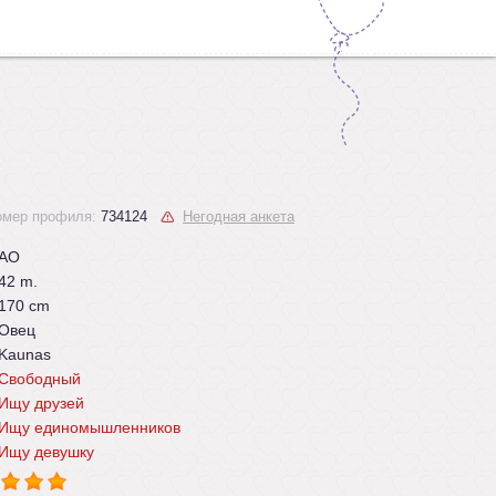
омер профиля:
734124
Негодная анкета
AO
42 m.
170 cm
Овец
Kaunas
Свободный
Ищу друзей
Ищу единомышленников
Ищу девушку