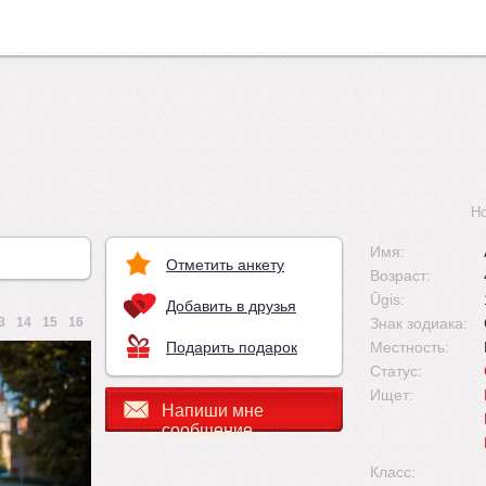
Н
Имя:
Отметить анкету
Возраст:
Ūgis:
Добавить в друзья
3
14
15
16
Знак зодиака:
Подарить подарок
Местность:
Статус:
Ищет:
Напиши мне
сообщение
Класс: