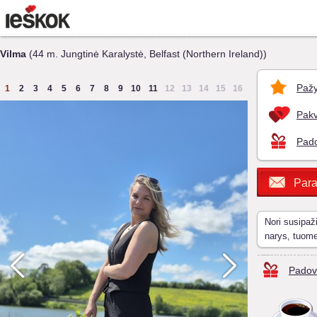
Vilma
(44 m. Jungtinė Karalystė, Belfast (Northern Ireland))
Pažy
1
2
3
4
5
6
7
8
9
10
11
12
13
14
15
16
Pakv
Pado
Para
Nori susipaž
narys, tuom
Padov