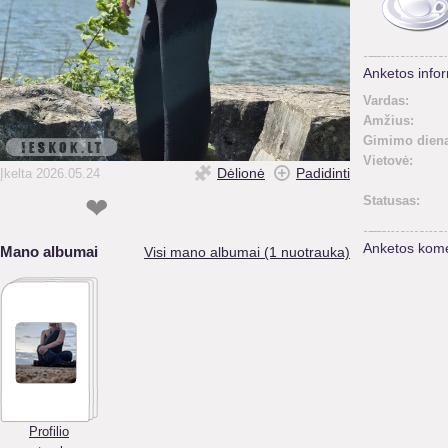
Anketos infor
Vardas:
Amžius:
Gimimo diena
Vietovė:
Dėlionė
Padidinti
Įkelta 2026.05.24
❤
Statusas:
Anketos kome
Mano albumai
Visi mano albumai (1 nuotrauka)
Profilio