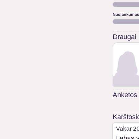
Nuolankumas
Draugai
Anketos
Karštosi
Vakar 2
Labas v