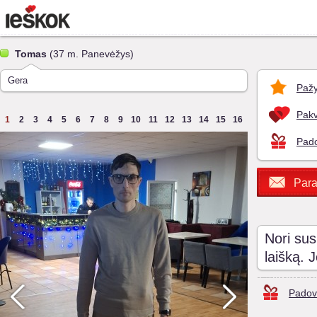
Tomas
(37 m. Panevėžys)
Gera
Pažy
Pakv
1
2
3
4
5
6
7
8
9
10
11
12
13
14
15
16
Pado
Para
Nori sus
laišką. 
Padov