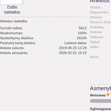
Anketos 
Profilio
Vardas:
nuotraukos
Slapyvardis:
Amžius:
Anketos statistika
Gimimo diena
Zodiakas:
Surinkti taškai:
5612
Vietovė:
Atsakomumas:
100%
Statusas:
Apsilankymų skaičius:
18106
Vaikai:
Paskutinį kartą lankėsi:
Lankosi dabar
Ieško:
Anketa sukurta:
2019.06.25 13:28
Anketa atnaujinta:
2026.02.01 15:22
Norai:
Asmenyb
Atvirumas
Sąžininguma