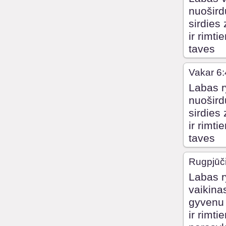
nuošird
sirdies
ir rimt
taves
Vakar 6
Labas r
nuošird
sirdies
ir rimt
taves
Rugpjūči
Labas r
vaikina
gyvenu 
ir rimti