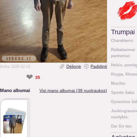
Trumpai
Charakteris:
Reikalavimai
partneriui:
Hobis, pomėg
Dėlionė
Padidinti
Įkelta 2026.02.01
Knyga, filmas
❤
35
Muzika:
Mano albumai
Visi mano albumai (38 nuotraukos)
Sporto šaka:
Gyvenimo šūk
Juokingiausi
nuotykis:
Dar šis tas: