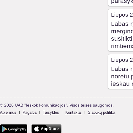
parasyk
Liepos 2
Labas r
mergino
susitikt
rimtiem
Liepos 2
Labas r
noretu 
ieskau 
© 2026 UAB "Ieškok komunikacijos". Visos teisės saugomos.
Apie mus
Pagalba
Taisyklės
Kontaktai
Slapukų politika
|
|
|
|