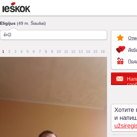
Eligijus
(49 m. Šiauliai)
👍😉
Отм
Доба
1
2
3
4
5
6
7
8
9
10
11
12
13
14
15
16
Под
Нап
соо
Хотите 
и напиши
užsiregi