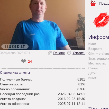
Подар
Информ
Имя:
Возраст:
Dėlionė
Усилить
Загружено 2025.07.11
Gimimo diena
Знак зодиака
❤
24
Местность:
Статус:
Статистика анкеты
Дети:
Ищет:
Полученные баллы:
8181
Отвечаемость:
81%
Число посещений:
8766
Посещал последний раз:
2026.04.03 14:51
Анкета создана:
2016.02.28 15:30
Анкета обновлена:
2025.07.11 12:11