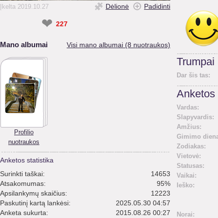
Dėlionė
Padidinti
Įkelta 2019.10.27
❤
227
Mano albumai
Visi mano albumai (8 nuotraukos)
Trumpai
Dar šis tas:
Anketos 
Vardas:
Slapyvardis:
Amžius:
Profilio
Gimimo diena
nuotraukos
Zodiakas:
Vietovė:
Anketos statistika
Statusas:
Surinkti taškai:
14653
Vaikai:
Atsakomumas:
95%
Ieško:
Apsilankymų skaičius:
12223
Paskutinį kartą lankėsi:
2025.05.30 04:57
Anketa sukurta:
2015.08.26 00:27
Norai: