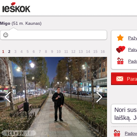
Migo
(51 m. Kaunas)
Pažy
Pakv
1
2
3
4
5
6
7
8
9
10
11
12
13
14
15
16
Pado
Para
Nori sus
laišką. 
Padov