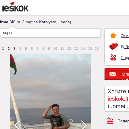
irma
(40 m. Jungtinė Karalystė, Leeds)
super
Отм
Доба
1
2
3
4
5
6
7
8
9
10
11
12
13
14
15
16
Под
Нап
соо
Хотите
ieskok.lt
tuomet
Подар