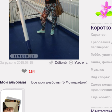
Коротко
Характер:
Требования 
партнеров:
Гобби, увлеч
Kнига, филь
Dėlionė
Усилить
Загружено 2015.08.15
❤
Mузыка:
164
Вид спорта:
Мои альбомы
Все мои альбомы (5 Фотографии)
Самое смеш
приключение
Ещё кое-что:
Информ