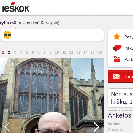
rytis
(53 m. Jungtinė Karalystė)
Pažy
Pakv
1
2
3
4
5
6
7
8
9
10
11
12
13
14
15
16
Pado
Para
Nori sus
laišką. 
Anketos 
Vardas:
Amžius: