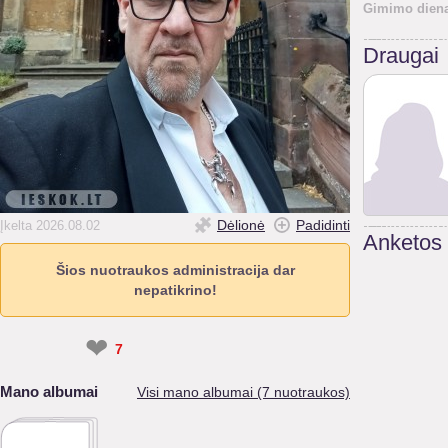
Gimimo diena
Draugai
Dėlionė
Padidinti
Įkelta 2026.08.02
Anketos
Šios nuotraukos administracija dar
nepatikrino!
❤
7
Mano albumai
Visi mano albumai (7 nuotraukos)