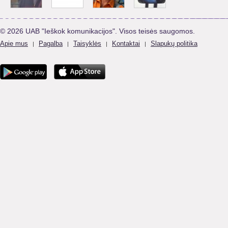
© 2026 UAB "Ieškok komunikacijos". Visos teisės saugomos.
Apie mus
Pagalba
Taisyklės
Kontaktai
Slapukų politika
|
|
|
|