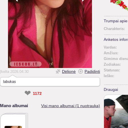
Trumpai api
Charakteris:
Anketos infor
Vardas:
Amžius:
Gimimo diena
Zodiakas:
Statusas:
Dėlionė
Padidinti
Įkelta 2026.04.30
Ieško:
labukas
Draugai
❤
1172
Mano albumai
Visi mano albumai (1 nuotrauka)