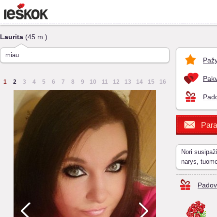
Laurita
(45 m.)
miau
Pažy
Pakv
1
2
3
4
5
6
7
8
9
10
11
12
13
14
15
16
Pado
Para
Nori susipaž
narys, tuom
Padov