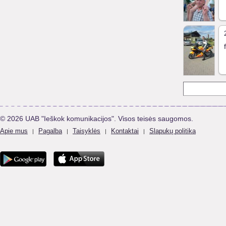
© 2026 UAB "Ieškok komunikacijos". Visos teisės saugomos.
Apie mus
Pagalba
Taisyklės
Kontaktai
Slapukų politika
|
|
|
|