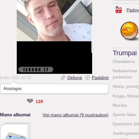
Padov
Trumpai
Charakteris:
Reikalavimai
partneriui:
Dėlionė
Padidinti
Įkelta 2020.10.25
Hobis, pomėg
Atostogos
Knyga, filmas
❤
120
Muzika:
Mano albumai
Visi mano albumai (9 nuotraukos)
Sporto šaka:
Gyvenimo šūk
Juokingiausi