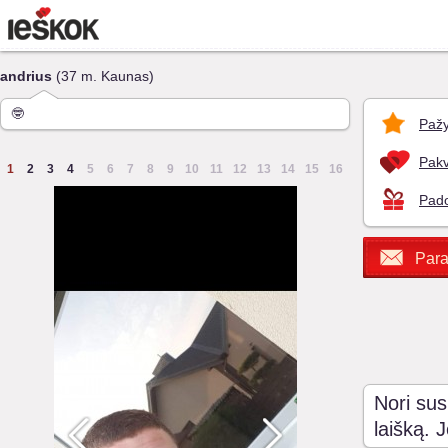
andrius
(37 m. Kaunas)
🤓
Pažy
Pakv
1
2
3
4
5
6
7
8
9
10
11
12
13
14
15
16
Pado
Para
Nori sus
laišką. 