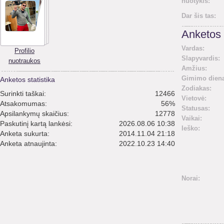
nuotykis:
Dar šis tas:
Anketos 
Vardas:
Profilio
Slapyvardis:
nuotraukos
Amžius:
Gimimo diena
Anketos statistika
Zodiakas:
Surinkti taškai:
12466
Vietovė:
Atsakomumas:
56%
Statusas:
Apsilankymų skaičius:
12778
Vaikai:
Paskutinį kartą lankėsi:
2026.08.06 10:38
Ieško:
Anketa sukurta:
2014.11.04 21:18
Anketa atnaujinta:
2022.10.23 14:40
Norai: