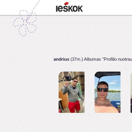
andrius
(37m.) Albumas "Profilio nuotra