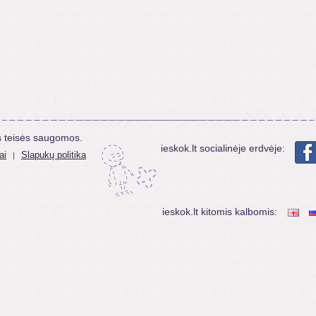
s teisės saugomos.
ieskok.lt socialinėje erdvėje:
ai
Slapukų politika
|
ieskok.lt kitomis kalbomis: