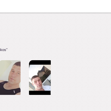
ukos"