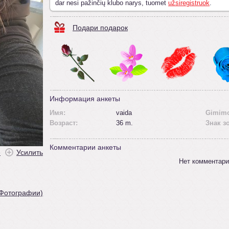
dar nesi pažinčių klubo narys, tuomet
užsiregistruok
.
Подари подарок
Информация анкеты
Имя:
vaida
Gimimo
Возраст:
36 m.
Знак з
Комментарии анкеты
ė
Усилить
Нет комментари
 Фотографии)