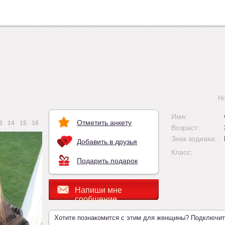
Н
Имя:
Отметить анкету
3
14
15
16
Возраст:
Знак зодиака:
Добавить в друзья
Класс:
Подарить подарок
Напиши мне
сообщение
Хотите познакомится с этим для женщины? Подключи