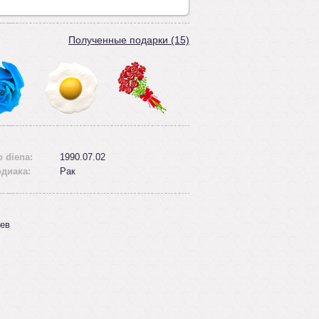
Полученные подарки (15)
 diena:
1990.07.02
одиака:
Рак
ев