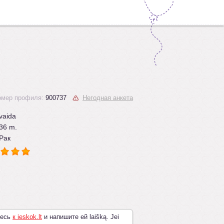
омер профиля:
900737
Негодная анкета
vaida
36 m.
Рак
тесь
к ieskok.lt
и напишите ей laišką. Jei