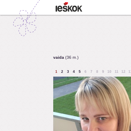
vaida
(36 m.)
1
2
3
4
5
6
7
8
9
10
11
12
1