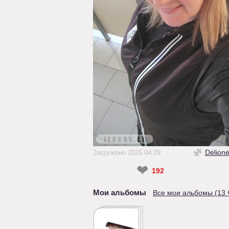
Dėlion
Загружено 2025.04.29
❤
192
Мои альбомы
Все мои альбомы (13