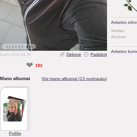
Anketos infor
Vardas:
Amžius:
Anketos kome
Dėlionė
Padidinti
Įkelta 2025.04.29
❤
192
Mano albumai
Visi mano albumai (13 nuotraukų)
Profilio