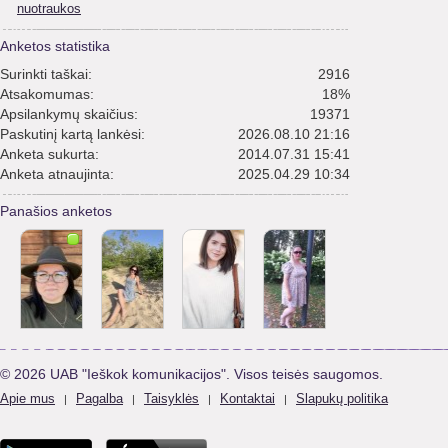
nuotraukos
Anketos statistika
Surinkti taškai:
2916
Atsakomumas:
18%
Apsilankymų skaičius:
19371
Paskutinį kartą lankėsi:
2026.08.10 21:16
Anketa sukurta:
2014.07.31 15:41
Anketa atnaujinta:
2025.04.29 10:34
Panašios anketos
© 2026 UAB "Ieškok komunikacijos". Visos teisės saugomos.
Apie mus
Pagalba
Taisyklės
Kontaktai
Slapukų politika
|
|
|
|