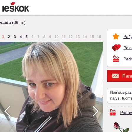
vaida
(36 m.)
Pažy
1
2
3
4
5
6
7
8
9
10
11
12
13
14
15
16
Pakv
Pado
Para
Nori susipaž
narys, tuom
Padov