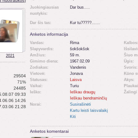
8 nuotraukos)
Juokingiausias
Dar bus.....
nuotykis:
Dar šis tas:
Kur tu?????.......
Anketos informacija
Vardas:
Rima
Kalbos
Slapyvardis:
šokšokšok
Išsilav
Amžius:
59 m.
Šiuo m
2021
Gimimo diena:
1967.02.09
Ūgis:
Zodiakas:
Vandenis
Svoris:
Vietovė:
Jonava
Kūno s
29504
Statusas:
Laisva
Akys:
71%
Vaikai:
Turiu
Plaukai
24485
Ieško:
Ieškau draugų
Žalingi
.08.07 09:33
Ieškau bendraminčių
.06.06 14:26
Norai:
Susirašinėti
.03.06 21:28
Kartu leisti laisvalaikį
Kiti
Anketos komentarai