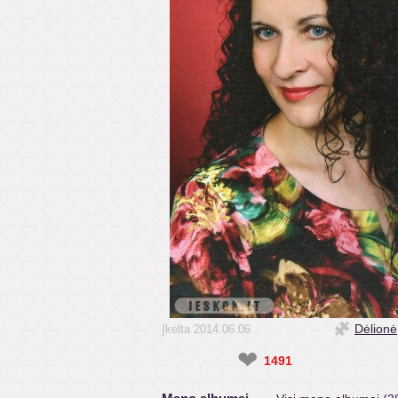
Dėlionė
Įkelta 2014.06.06
❤
1491