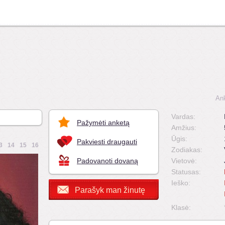
An
Vardas:
Pažymėti anketą
Amžius:
Ūgis:
Pakviesti draugauti
3
14
15
16
Zodiakas:
Padovanoti dovaną
Vietovė:
Statusas:
Ieško:
Parašyk man žinutę
Klasė: