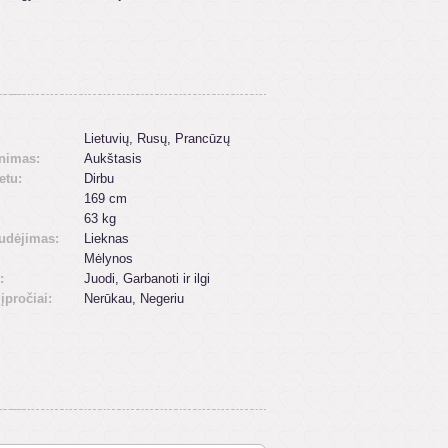
:
Lietuvių, Rusų, Prancūzų
inimas:
Aukštasis
etu:
Dirbu
169 cm
63 kg
udėjimas:
Lieknas
Mėlynos
:
Juodi, Garbanoti ir ilgi
 įpročiai:
Nerūkau, Negeriu