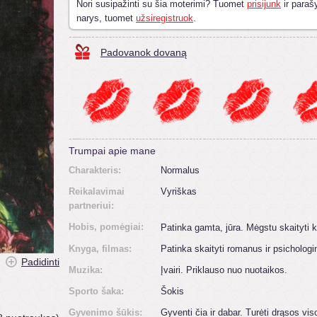
Nori susipažinti su šia moterimi? Tuomet
prisijunk
ir parašy
narys, tuomet
užsiregistruok
.
Padovanok dovaną
Trumpai apie mane
Charakteris:
Normalus
Reikalavimai
Vyriškas
partneriui:
Hobis, pomėgiai:
Patinka gamta, jūra. Mėgstu skaityti kn
Knyga, filmas:
Patinka skaityti romanus ir psichologin
Padidinti
Muzika:
Įvairi. Priklauso nuo nuotaikos.
Sporto šaka:
Šokis
Gyvenimo šūkis:
Gyventi čia ir dabar. Turėti drąsos vis