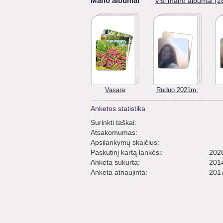
Mano albumai
Visi mano albumai (2
Vasara
Ruduo 2021m.
Anketos statistika
Surinkti taškai:
Atsakomumas:
Apsilankymų skaičius:
Paskutinį kartą lankėsi:
2026
Anketa sukurta:
2014
Anketa atnaujinta:
2017