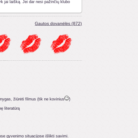
k jai laišką. Jei dar nesi pažinčių klubo
Gautos dovanėlės (872)
ygas, žiūrėti filmus (tik ne kovinius
)
ę literatūrą
ose gyvenimo situacijose išlikti savimi.