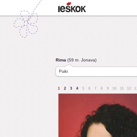
Rima
(59 m. Jonava)
Puiki
1
2
3
4
5
6
7
8
9
10
11
12
1