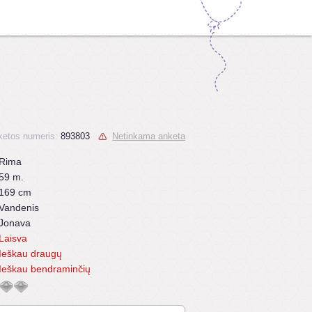
ketos numeris:
893803
Netinkama anketa
Rima
59 m.
169 cm
Vandenis
Jonava
Laisva
Ieškau draugų
Ieškau bendraminčių