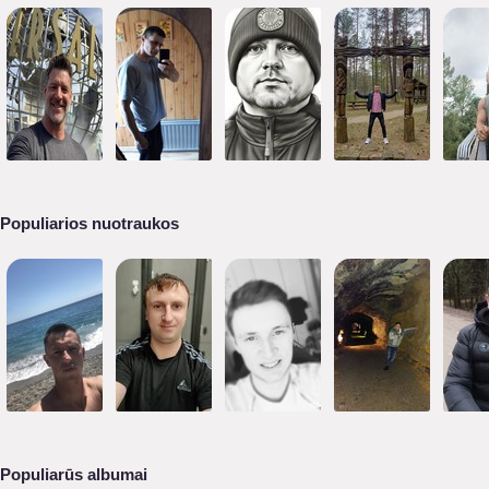
Populiarios nuotraukos
Populiarūs albumai