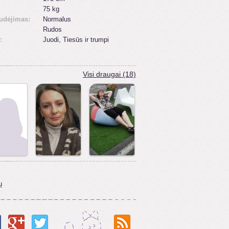
75 kg
udėjimas:
Normalus
Rudos
:
Juodi, Tiesūs ir trumpi
Visi draugai (18)
ų