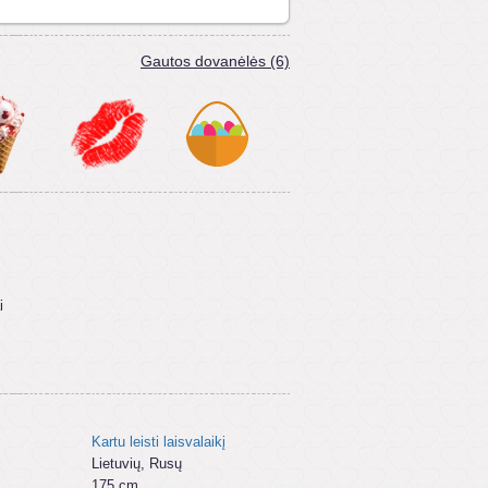
Gautos dovanėlės (6)
i
Kartu leisti laisvalaikį
:
Lietuvių, Rusų
175 cm