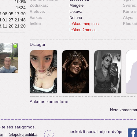
100%
Zodiakas:
Mergelė
Svoris:
1624
Vietovė:
Lietuva
Kūno s
.08.05 17:30
Vaikai:
Neturiu
Akys:
.01.27 21:48
Ieško:
Ieškau merginos
Plaukai
.11.20 21:20
Ieškau žmonos
Draugai
Anketos komentarai
Nėra komentar
s teisės saugomos.
ieskok.lt socialinėje erdvėje:
ai
Slapukų politika
|