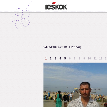
GRAFAS
(46 m. Lietuva)
1
2
3
4
5
6
7
8
9
10
11
12
1