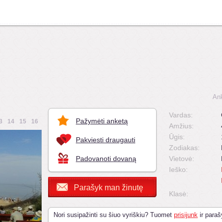
An
Vardas:
Pažymėti anketą
3
14
15
16
Amžius:
Ūgis:
Pakviesti draugauti
Zodiakas:
Padovanoti dovaną
Vietovė:
Ieško:
Parašyk man žinutę
Klasė:
Nori susipažinti su šiuo vyriškiu? Tuomet
prisijunk
ir paraš