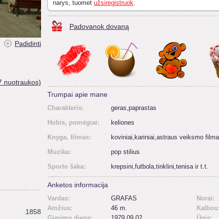
narys, tuomet
užsiregistruok
.
Padovanok dovaną
Padidinti
7 nuotraukos)
Trumpai apie mane
Charakteris:
geras,paprastas
Hobis, pomėgiai:
keliones
Knyga, filmas:
koviniai,kariniai,astraus veiksmo filma
Muzika:
pop stilius
Sporto šaka:
krepsini,futbola,tinklini,tenisa ir t.t.
Anketos informacija
Vardas:
GRAFAS
Norai:
Amžius:
46 m.
Kalbos
1858
Gimimo diena:
1979.09.02
Ūgis: