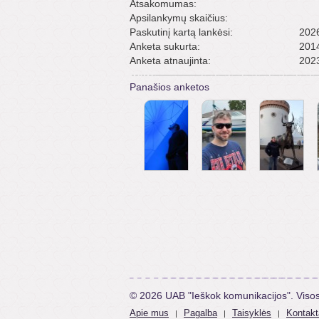
Atsakomumas:
Apsilankymų skaičius:
Paskutinį kartą lankėsi:
2026
Anketa sukurta:
2014
Anketa atnaujinta:
2023
Panašios anketos
© 2026 UAB "Ieškok komunikacijos". Viso
Apie mus
Pagalba
Taisyklės
Kontakt
|
|
|