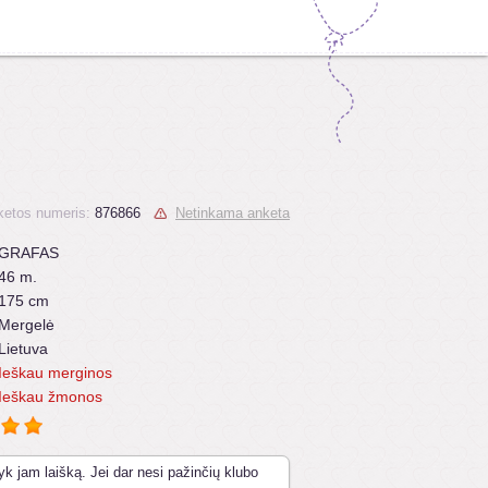
ketos numeris:
876866
Netinkama anketa
GRAFAS
46 m.
175 cm
Mergelė
Lietuva
Ieškau merginos
Ieškau žmonos
yk jam laišką. Jei dar nesi pažinčių klubo