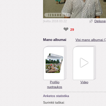
Dėlionė
Įkelta 2018.03.22
❤
29
Mano albumai
Visi mano albumai (
Profilio
Video
nuotraukos
Anketos statistika
Surinkti taškai: