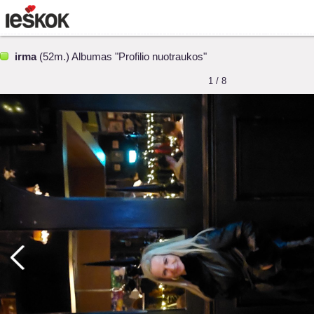
irma
(52m.) Albumas "Profilio nuotraukos"
1 / 8