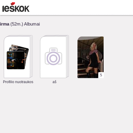
irma
(52m.) Albumai
5
Profilio nuotraukos
aš