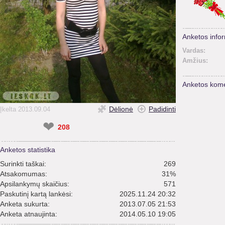
Anketos infor
Vardas:
Amžius:
Anketos kome
Dėlionė
Padidinti
Įkelta 2013.09.04
❤
208
Anketos statistika
Surinkti taškai:
269
Atsakomumas:
31%
Apsilankymų skaičius:
571
Paskutinį kartą lankėsi:
2025.11.24 20:32
Anketa sukurta:
2013.07.05 21:53
Anketa atnaujinta:
2014.05.10 19:05