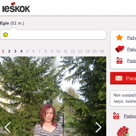
Egle
(51 m.)
Pažy
Pakv
1
2
3
4
5
6
7
8
9
10
11
12
13
14
15
16
Pado
Para
Nori susipaž
narys, tuom
Padov