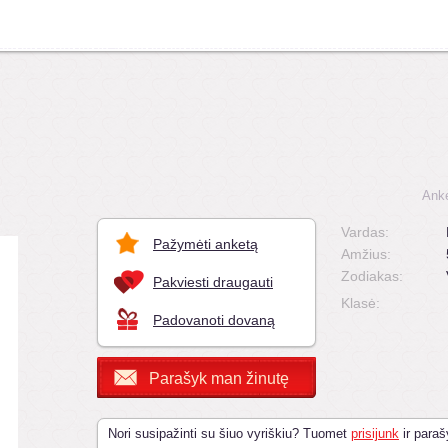
Anke
Vardas:
Pažymėti anketą
Amžius:
Zodiakas:
Pakviesti draugauti
Klasė:
Padovanoti dovaną
Parašyk man žinutę
Nori susipažinti su šiuo vyriškiu? Tuomet
prisijunk
ir paraš