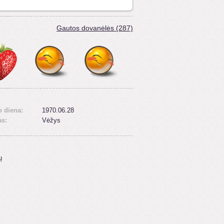
Gautos dovanėlės (287)
 diena:
1970.06.28
as:
Vėžys
ų