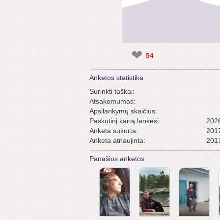
❤
54
Anketos statistika
Surinkti taškai:
Atsakomumas:
Apsilankymų skaičius:
Paskutinį kartą lankėsi:
2026
Anketa sukurta:
2017
Anketa atnaujinta:
2017
Panašios anketos