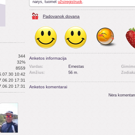
narys, tuomet
užsiregistruok
.
Padovanok dovaną
344
Anketos informacija
32%
Vardas:
Ernestas
Gimimo
8559
Amžius:
56 m.
Zodiak
.07.30 10:42
.06.20 17:31
.06.20 17:31
Anketos komentarai
Nėra komentar