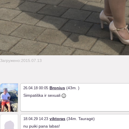
Загружено:2015.07.13
Bronius
(43m. )
26.04.18 00:05
Simpatiška ir sexuali
viktoras
(34m. Tauragė)
18.04.29 14:23
nu puiki pana labas!