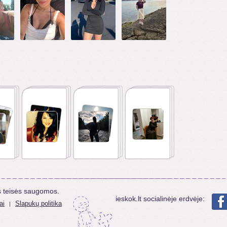
s teisės saugomos.
ieskok.lt socialinėje erdvėje:
ai
Slapukų politika
|