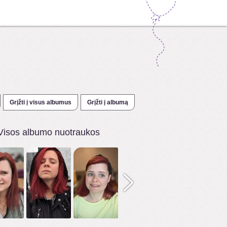
Grįžti į visus albumus
Grįžti į albumą
Visos albumo nuotraukos
2