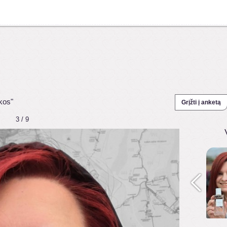
kos"
Grįžti į anketą
3 / 9