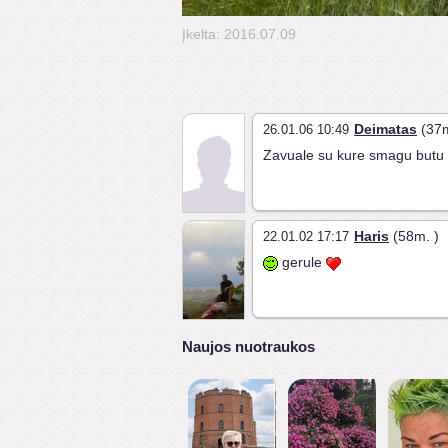
Įkelta: 2016.07.09
Deimatas
(37m
26.01.06 10:49
Zavuale su kure smagu butu 
Haris
(58m. )
22.01.02 17:17
gerule
Naujos nuotraukos