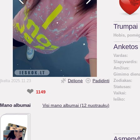
Trumpai
Hobis, pomėg
Anketos 
Vardas:
Slapyvardis:
Amžius:
Gimimo diena
Dėlionė
Padidinti
Zodiakas:
Įkelta 2025.11.23
Statusas:
❤
1149
Vaikai:
Ieško:
Mano albumai
Visi mano albumai (12 nuotraukų)
Asmenyb