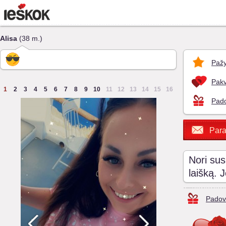
Alisa
(38 m.)
Pažy
Pakv
1
2
3
4
5
6
7
8
9
10
11
12
13
14
15
16
Pado
Para
Nori sus
laišką. 
Padov