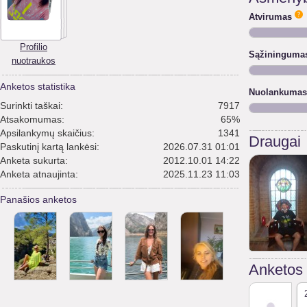
Atvirumas
Profilio
Sąžininguma
nuotraukos
Anketos statistika
Nuolankumas
Surinkti taškai:
7917
Atsakomumas:
65%
Apsilankymų skaičius:
1341
Draugai
Paskutinį kartą lankėsi:
2026.07.31 01:01
Anketa sukurta:
2012.10.01 14:22
Anketa atnaujinta:
2025.11.23 11:03
Panašios anketos
Anketos