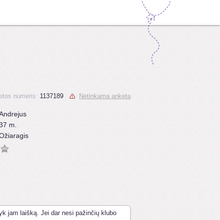
etos numeris:
1137189
Netinkama anketa
Andrejus
37 m.
Ožiaragis
yk jam laišką. Jei dar nesi pažinčių klubo