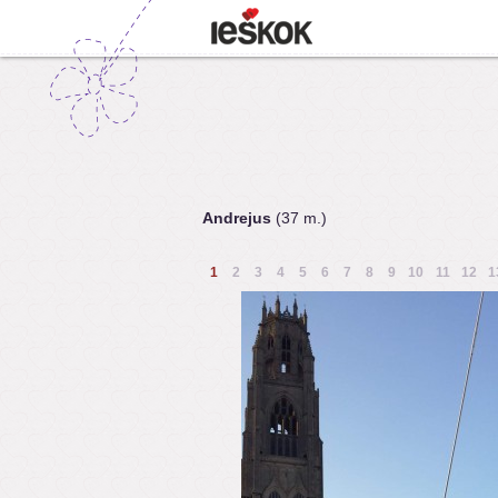
Andrejus
(37 m.)
1
2
3
4
5
6
7
8
9
10
11
12
1