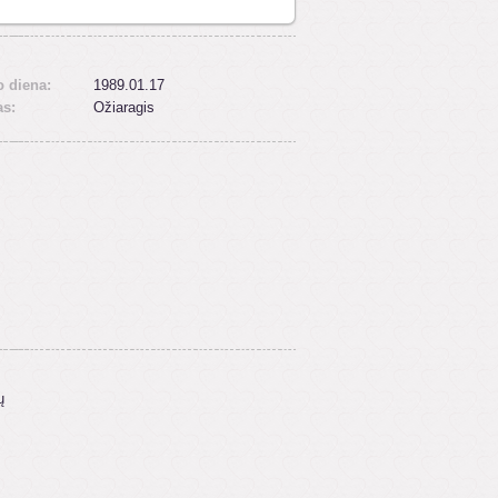
 diena:
1989.01.17
as:
Ožiaragis
ų