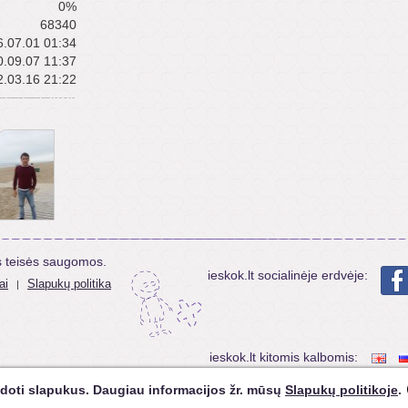
0%
68340
.07.01 01:34
.09.07 11:37
.03.16 21:22
s teisės saugomos.
ieskok.lt socialinėje erdvėje:
ai
Slapukų politika
|
ieskok.lt kitomis kalbomis:
doti slapukus. Daugiau informacijos žr. mūsų
Slapukų politikoje
.