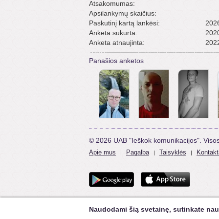
Atsakomumas:
Apsilankymų skaičius:
Paskutinį kartą lankėsi:
2026
Anketa sukurta:
2020
Anketa atnaujinta:
2022
Panašios anketos
© 2026 UAB "Ieškok komunikacijos". Viso
Apie mus
Pagalba
Taisyklės
Kontakt
|
|
|
Naudodami šią svetainę, sutinkate nau