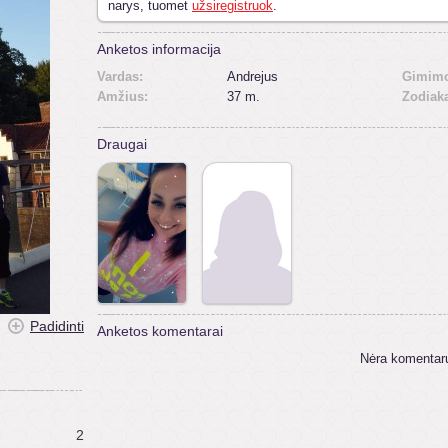
narys, tuomet
užsiregistruok
.
Anketos informacija
Vardas:
Andrejus
Gimimo
Amžius:
37 m.
Zodiak
Draugai
Padidinti
Anketos komentarai
Nėra komentar
2