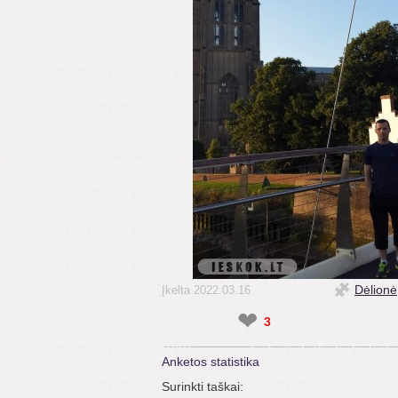
Dėlionė
Įkelta 2022.03.16
❤
3
Anketos statistika
Surinkti taškai: