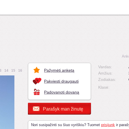
Ank
Vardas:
Pažymėti anketą
3
14
15
16
Amžius:
Zodiakas:
Pakviesti draugauti
Klasė:
Padovanoti dovaną
Parašyk man žinutę
Nori susipažinti su šiuo vyriškiu? Tuomet
prisijunk
ir paraš