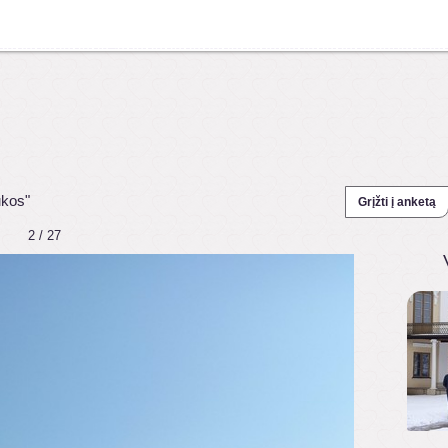
ukos"
Grįžti į anketą
2 / 27