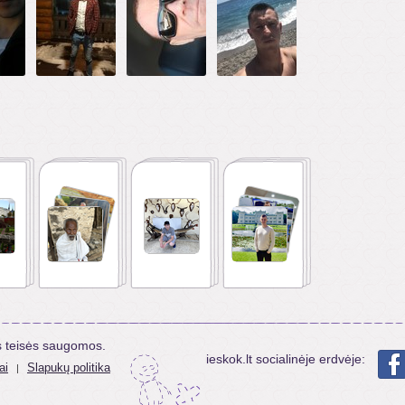
s teisės saugomos.
ieskok.lt socialinėje erdvėje:
ai
Slapukų politika
|