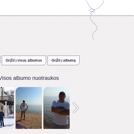
Grįžti į visus albumus
Grįžti į albumą
Visos albumo nuotraukos