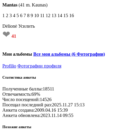
Mantas
(41 m. Kaunas)
1
2
3
4
5
6
7
8
9
10
11
12
13
14
15
16
Dėlionė
Усилить
❤
41
Мои альбомы
Все мои альбомы (6 Фотографии)
Profilio
Фотографии профиля
Статистика анкеты
Полученные баллы:
18511
Отвечаемость:
69%
Число посещений:
14526
Посещал последний раз:
2025.11.27 15:13
Анкета создана:
2009.04.16 15:39
Анкета обновлена:
2023.11.14 09:55
Похожие анкеты