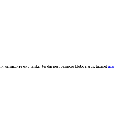
t
и напишите ему laišką. Jei dar nesi pažinčių klubo narys, tuomet
užs