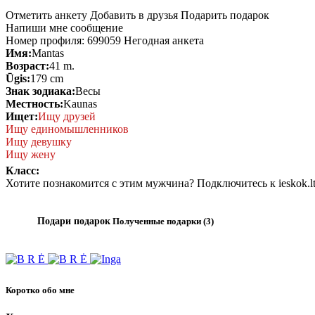
Отметить анкету
Добавить в друзья
Подарить подарок
Напиши мне сообщение
Номер профиля:
699059
Негодная анкета
Имя:
Mantas
Возраст:
41 m.
Ūgis:
179 cm
Знак зодиака:
Весы
Местность:
Kaunas
Ищет:
Ищу друзей
Ищу единомышленников
Ищу девушку
Ищу жену
Класс:
Хотите познакомится с этим мужчина? Подключитесь
к ieskok.l
Подари подарок
Полученные подарки (3)
Коротко обо мне