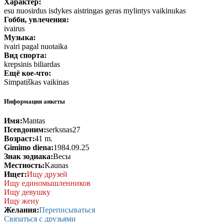
Характер:
esu nuosirdus isdykes aistringas geras mylintys vaikinukas
Гобби, увлечения:
ivairus
Mузыка:
ivairi pagal nuotaika
Вид спорта:
krepsinis biliardas
Ещё кое-что:
Simpatiškas vaikinas
Информация анкеты
Имя:
Mantas
Псевдоним:
serksnas27
Возраст:
41 m.
Gimimo diena:
1984.09.25
Знак зодиака:
Весы
Местность:
Kaunas
Ищет:
Ищу друзей
Ищу единомышленников
Ищу девушку
Ищу жену
Желания:
Переписываться
Связаться с друзьями