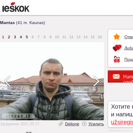
Mantas
(41 m. Kaunas)
Отм
1
2
3
4
5
6
7
8
9
10
11
12
13
14
15
16
Доба
Под
Нап
соо
Хотите 
и напиши
užsiregi
Dėlionė
Усилить
Загружено 2021.05.17