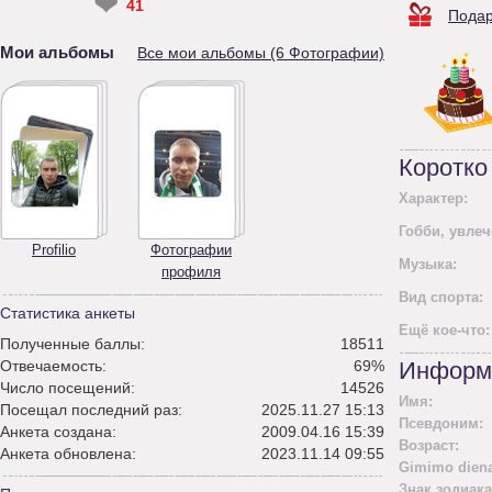
❤
41
Подар
Мои альбомы
Все мои альбомы (6 Фотографии)
Коротко
Характер:
Гобби, увлеч
Profilio
Фотографии
Mузыка:
профиля
Вид спорта:
Статистика анкеты
Ещё кое-что:
Полученные баллы:
18511
Отвечаемость:
69%
Информ
Число посещений:
14526
Имя:
Посещал последний раз:
2025.11.27 15:13
Псевдоним:
Анкета создана:
2009.04.16 15:39
Возраст:
Анкета обновлена:
2023.11.14 09:55
Gimimo diena
Знак зодиака