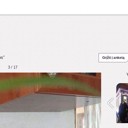
os"
Grįžti į anketą
3 / 17