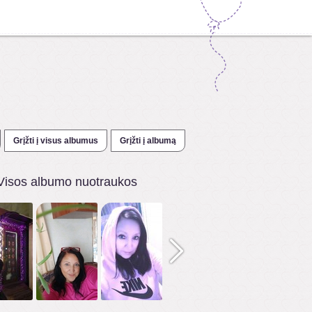
Grįžti į visus albumus
Grįžti į albumą
Visos albumo nuotraukos