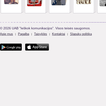
© 2026 UAB "Ieškok komunikacijos". Visos teisės saugomos.
Apie mus
Pagalba
Taisyklės
Kontaktai
Slapukų politika
|
|
|
|