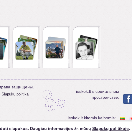
е права защищены.
ieskok.lt в социальном
Slapukų politika
пространстве:
ieskok.lt kitomis kalbomis:
doti slapukus. Daugiau informacijos žr. mūsų
Slapukų politikoje
.