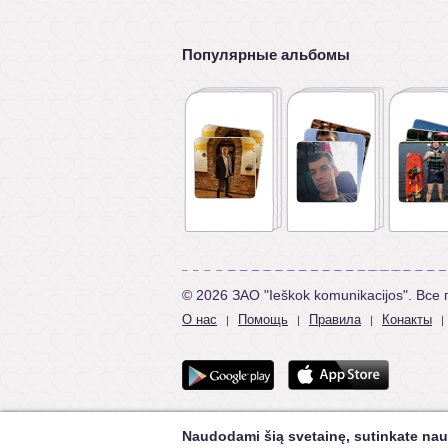
Популярные альбомы
© 2026 ЗАО "Ieškok komunikacijos". Вс
О нас
Помощь
Правила
Конакты
|
|
|
|
Naudodami šią svetainę, sutinkate nau