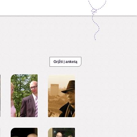
Grįžti į anketą