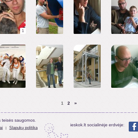
1
»
1
2
s teisės saugomos.
ieskok.lt socialinėje erdvėje:
ai
Slapukų politika
|