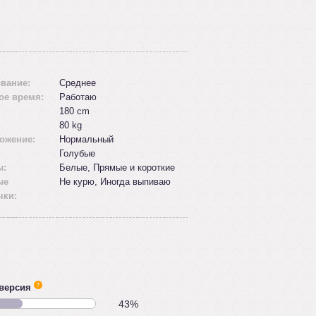
вание:
Среднее
ое время:
Работаю
180 cm
80 kg
ожение:
Нормальный
Голубые
ы:
Белые, Прямые и короткие
ые
Не курю, Иногда выпиваю
чки:
версия
43%