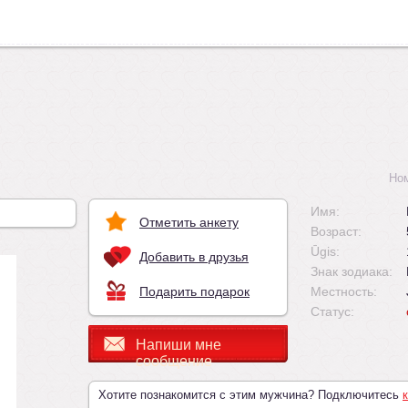
Но
Имя:
Отметить анкету
Возраст:
Ūgis:
Добавить в друзья
Знак зодиака:
Подарить подарок
Местность:
Статус:
Напиши мне
сообщение
Хотите познакомится с этим мужчина? Подключитесь
к