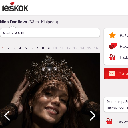
Nina Danilova
(33 m. Klaipėda)
s a r c a s m.
Pažy
Pakv
1
2
3
4
5
6
7
8
9
10
11
12
13
14
15
16
Pado
Para
Nori susipaž
narys, tuom
Padov