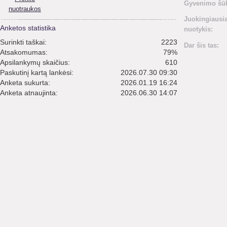
Gyvenimo šūk
nuotraukos
Juokingiausi
Anketos statistika
nuotykis:
Surinkti taškai:
2223
Dar šis tas:
Atsakomumas:
79%
Apsilankymų skaičius:
610
Paskutinį kartą lankėsi:
2026.07.30 09:30
Anketa sukurta:
2026.01.19 16:24
Anketa atnaujinta:
2026.06.30 14:07