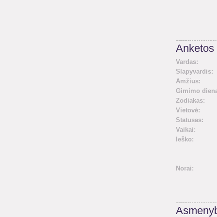
Anketos 
Vardas:
Slapyvardis:
Amžius:
Gimimo diena
Zodiakas:
Vietovė:
Statusas:
Vaikai:
Ieško:
Norai:
Asmenyb