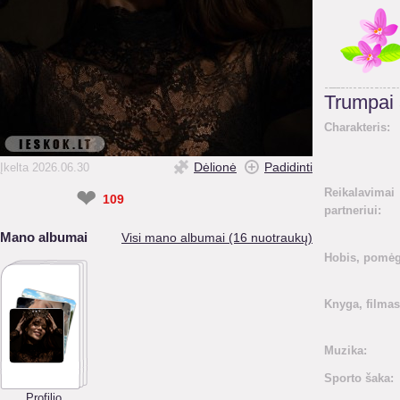
Trumpai
Charakteris:
Dėlionė
Padidinti
Įkelta 2026.06.30
❤
Reikalavimai
109
partneriui:
Mano albumai
Visi mano albumai (16 nuotraukų)
Hobis, pomėg
Knyga, filmas
Muzika:
Sporto šaka:
Profilio