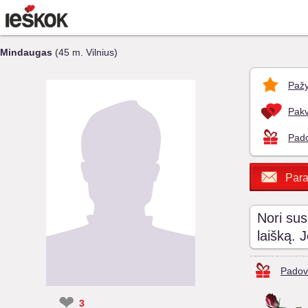
Mindaugas
(45 m. Vilnius)
Pažy
Pakv
Pado
Para
Nori sus
laišką. 
Padov
❤
3