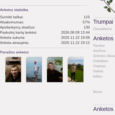
Anketos statistika
Surinkti taškai:
115
Trumpai
Atsakomumas:
57%
Apsilankymų skaičius:
130
Charakteris:
Paskutinį kartą lankėsi:
2026.08.09 13:44
Anketa sukurta:
2025.11.22 19:08
Anketos 
Anketa atnaujinta:
2025.11.22 19:12
Vardas:
Amžius:
Panašios anketos
Gimimo diena
Zodiakas:
Vietovė:
Vaikai:
Ieško:
Norai:
Anketos