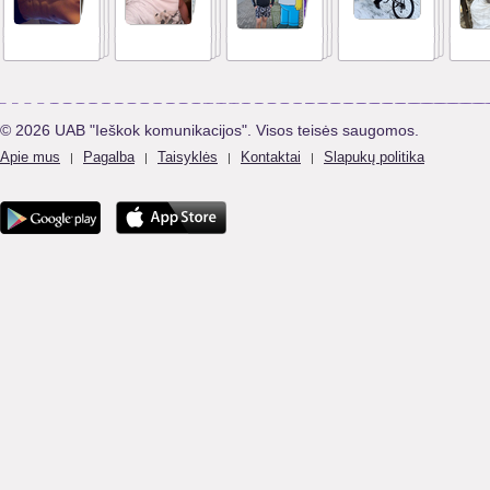
© 2026 UAB "Ieškok komunikacijos". Visos teisės saugomos.
Apie mus
Pagalba
Taisyklės
Kontaktai
Slapukų politika
|
|
|
|