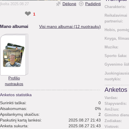
Dėlionė
Padidinti
Įkelta 2025.08.27
Charakteris:
❤
1
Reikalavimai
partneriui:
Mano albumai
Visi mano albumai (12 nuotraukų)
Hobis, pomėg
Knyga, filmas
Muzika:
Sporto šaka:
Gyvenimo šūk
Juokingiausi
Profilio
nuotykis:
nuotraukos
Anketos 
Anketos statistika
Vardas:
Surinkti taškai:
0
Slapyvardis:
Atsakomumas:
0%
Amžius:
Apsilankymų skaičius:
2
Gimimo diena
Paskutinį kartą lankėsi:
2025.08.27 21:43
Zodiakas:
Anketa sukurta:
2025.08.27 21:43
Vietovė: