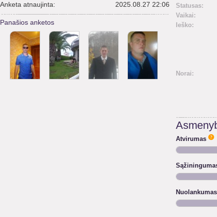
Anketa atnaujinta:
2025.08.27 22:06
Statusas:
Vaikai:
Panašios anketos
Ieško:
Norai:
Asmenyb
Atvirumas
Sąžininguma
Nuolankumas