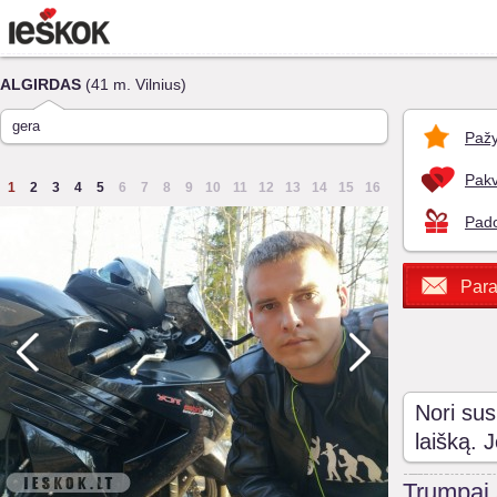
ALGIRDAS
(41 m. Vilnius)
gera
Pažy
Pakv
1
2
3
4
5
6
7
8
9
10
11
12
13
14
15
16
Pado
Para
Nori sus
laišką. 
Trumpai