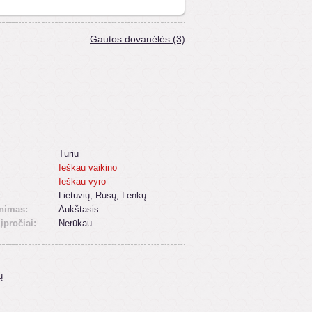
Gautos dovanėlės (3)
Turiu
Ieškau vaikino
Ieškau vyro
:
Lietuvių, Rusų, Lenkų
inimas:
Aukštasis
 įpročiai:
Nerūkau
ų