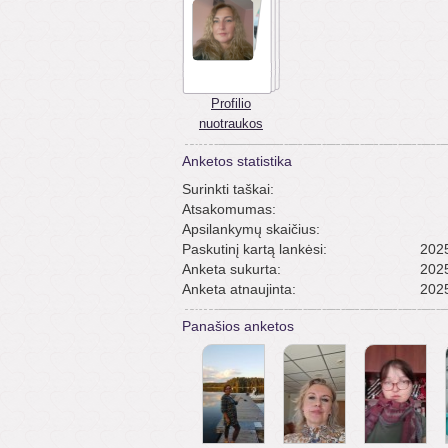
Profilio
nuotraukos
Anketos statistika
Surinkti taškai:
Atsakomumas:
Apsilankymų skaičius:
Paskutinį kartą lankėsi:
2025
Anketa sukurta:
2025
Anketa atnaujinta:
2025
Panašios anketos