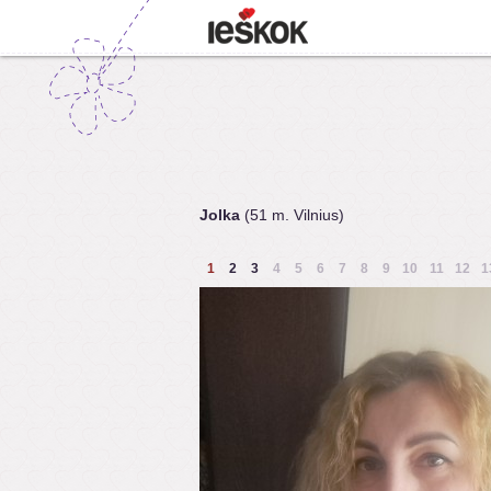
Jolka
(51 m. Vilnius)
1
2
3
4
5
6
7
8
9
10
11
12
1