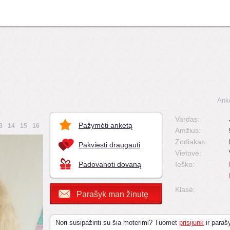
Ank
Vardas:
Pažymėti anketą
3
14
15
16
Amžius:
Zodiakas:
Pakviesti draugauti
Vietovė:
Padovanoti dovaną
Ieško:
Klasė:
Parašyk man žinutę
Nori susipažinti su šia moterimi? Tuomet
prisijunk
ir parašy