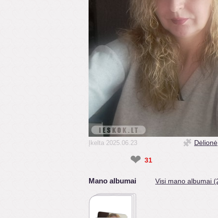
Dėlionė
Įkelta 2025.06.23
❤
31
Mano albumai
Visi mano albumai (