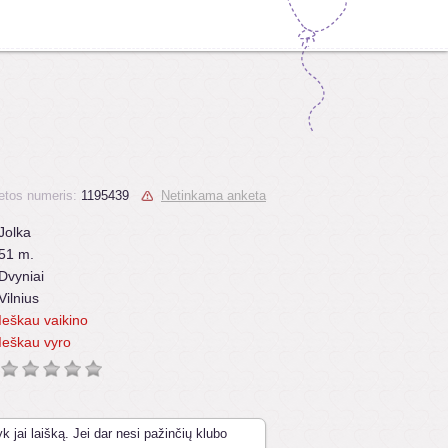
etos numeris:
1195439
Netinkama anketa
Jolka
51 m.
Dvyniai
Vilnius
Ieškau vaikino
Ieškau vyro
k jai laišką. Jei dar nesi pažinčių klubo