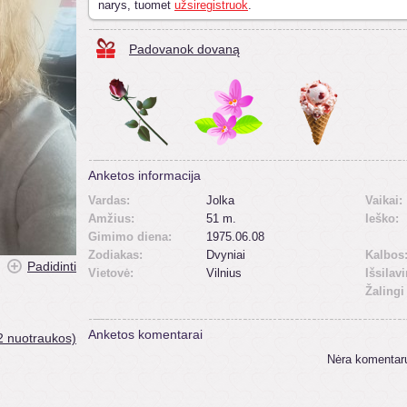
narys, tuomet
užsiregistruok
.
Padovanok dovaną
Anketos informacija
Vardas:
Jolka
Vaikai:
Amžius:
51 m.
Ieško:
Gimimo diena:
1975.06.08
Zodiakas:
Dvyniai
Kalbos
Padidinti
Vietovė:
Vilnius
Išsilav
Žalingi
Anketos komentarai
2 nuotraukos)
Nėra komentar