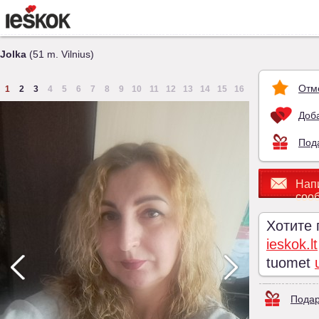
Jolka
(51 m. Vilnius)
Отм
1
2
3
4
5
6
7
8
9
10
11
12
13
14
15
16
Доба
Под
Нап
соо
Хотите
ieskok.lt
tuomet
Подар