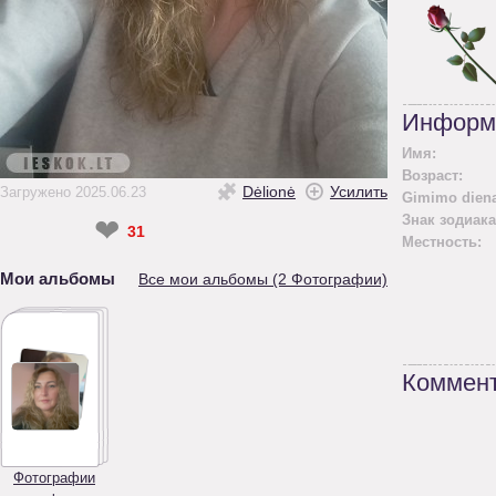
Информ
Имя:
Возраст:
Dėlionė
Усилить
Загружено 2025.06.23
Gimimo diena
Знак зодиака
❤
31
Местность:
Мои альбомы
Все мои альбомы (2 Фотографии)
Коммент
Фотографии