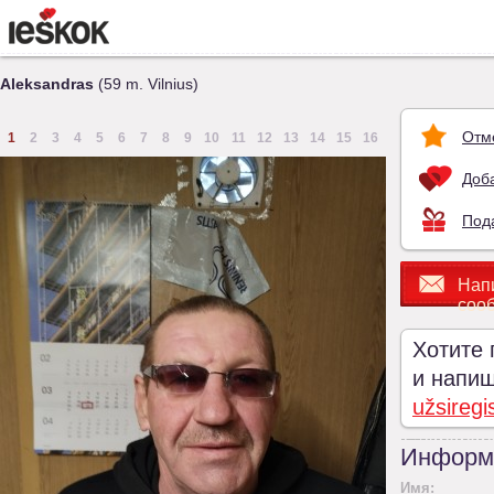
Aleksandras
(59 m. Vilnius)
Отм
1
2
3
4
5
6
7
8
9
10
11
12
13
14
15
16
Доба
Под
Нап
соо
Хотите 
и напиши
užsiregi
Информ
Имя: