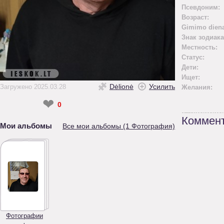
Псевдоним:
Возраст:
Gimimo diena
Знак зодиака
Местность:
Статус:
Дети:
Ищет:
Dėlionė
Усилить
Загружено 2025.03.28
Желания:
❤
0
Коммент
Мои альбомы
Все мои альбомы (1 Фотография)
Фотографии