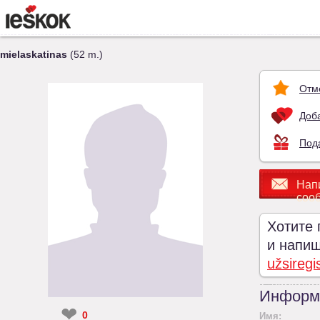
mielaskatinas
(52 m.)
Отм
Доба
Под
Нап
соо
Хотите 
и напиши
užsiregi
Информ
❤
0
Имя: