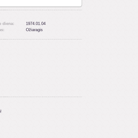
 diena:
1974.01.04
as:
Ožiaragis
ų