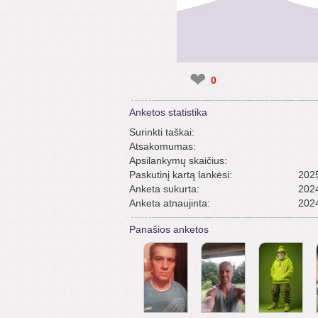
❤
0
Anketos statistika
Surinkti taškai:
Atsakomumas:
Apsilankymų skaičius:
Paskutinį kartą lankėsi:
2025
Anketa sukurta:
2024
Anketa atnaujinta:
2024
Panašios anketos