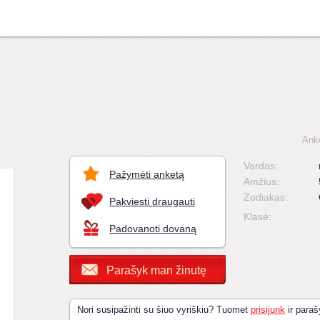
Ank
Vardas:
Pažymėti anketą
Amžius:
Zodiakas:
Pakviesti draugauti
Klasė:
Padovanoti dovaną
Parašyk man žinutę
Nori susipažinti su šiuo vyriškiu? Tuomet
prisijunk
ir paraš