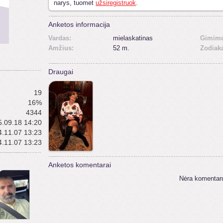
narys, tuomet
užsiregistruok
.
Anketos informacija
Vardas:
mielaskatinas
Gimimo
Amžius:
52 m.
Zodiak
Draugai
19
16%
4344
.09.18 14:20
.11.07 13:23
.11.07 13:23
Anketos komentarai
Nėra komentar