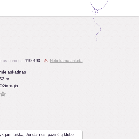
etos numeris:
1190190
Netinkama anketa
mielaskatinas
52 m.
Ožiaragis
yk jam laišką. Jei dar nesi pažinčių klubo