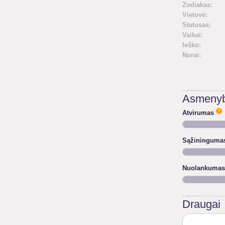
Zodiakas:
Vietovė:
Statusas:
Vaikai:
Ieško:
Norai:
Asmenyb
Atvirumas
Sąžininguma
Nuolankumas
Draugai