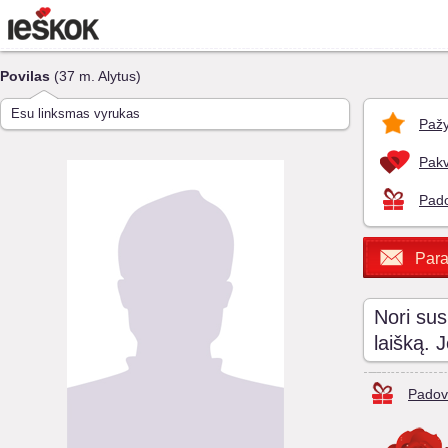
Povilas
(37 m. Alytus)
Esu linksmas vyrukas
Pažy
Pakv
Pado
Para
Nori sus
laišką. 
Padov