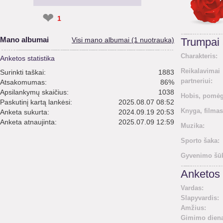
❤
1
Mano albumai
Visi mano albumai (1 nuotrauka)
Trumpai
Charakteris:
Anketos statistika
Reikalavimai
Surinkti taškai:
1883
partneriui:
Atsakomumas:
86%
Apsilankymų skaičius:
1038
Hobis, pomėg
Paskutinį kartą lankėsi:
2025.08.07 08:52
Knyga, filmas
Anketa sukurta:
2024.09.19 20:53
Anketa atnaujinta:
2025.07.09 12:59
Muzika:
Sporto šaka:
Gyvenimo šūk
Anketos 
Vardas:
Slapyvardis:
Amžius:
Gimimo diena