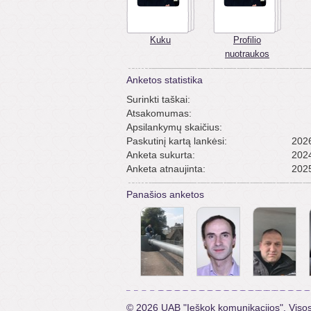
Kuku
Profilio
nuotraukos
Anketos statistika
Surinkti taškai:
Atsakomumas:
Apsilankymų skaičius:
Paskutinį kartą lankėsi:
2026
Anketa sukurta:
2024
Anketa atnaujinta:
2025
Panašios anketos
© 2026 UAB "Ieškok komunikacijos". Viso