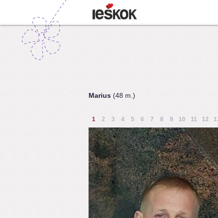
Marius
(48 m.)
1
2
3
4
5
6
7
8
9
10
11
12
1