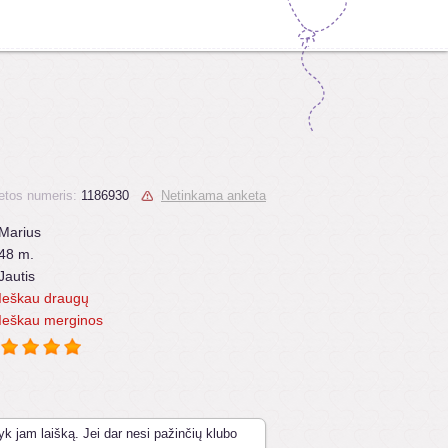
etos numeris:
1186930
Netinkama anketa
Marius
48 m.
Jautis
Ieškau draugų
Ieškau merginos
yk jam laišką. Jei dar nesi pažinčių klubo