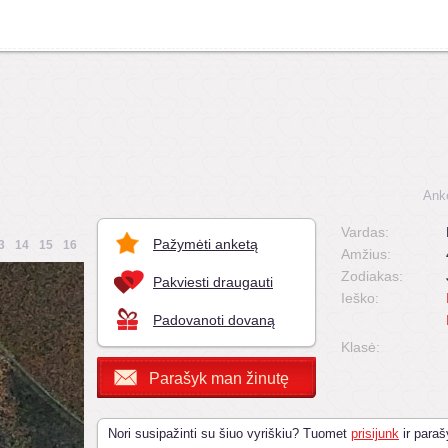
Ank
Vardas:
Pažymėti anketą
3
14
15
16
Amžius:
Zodiakas:
Pakviesti draugauti
Ieško:
Padovanoti dovaną
Klasė:
Parašyk man žinutę
Nori susipažinti su šiuo vyriškiu? Tuomet
prisijunk
ir paraš