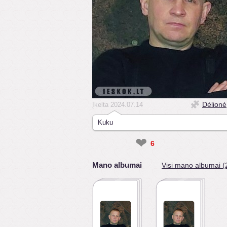
Dėlionė
Įkelta 2024.07.14
Kuku
❤
6
Mano albumai
Visi mano albumai (