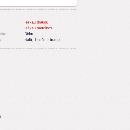
Ieškau draugų
Ieškau merginos
etu:
Dirbu
:
Balti, Tiesūs ir trumpi
ų