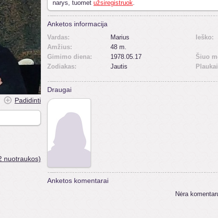
narys, tuomet
užsiregistruok
.
Anketos informacija
Vardas:
Marius
Ieško:
Amžius:
48 m.
Gimimo diena:
1978.05.17
Šiuo m
Zodiakas:
Jautis
Plaukai
Draugai
Padidinti
2 nuotraukos)
Anketos komentarai
Nėra komentar