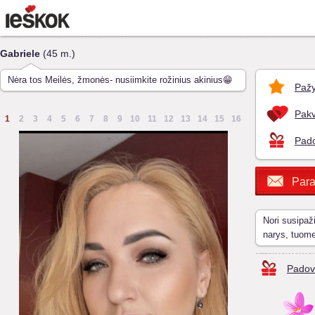
Gabriele
(45 m.)
Nėra tos Meilės, žmonės- nusiimkite rožinius akinius😁
Pažy
Pakv
1
2
3
4
5
6
7
8
9
10
11
12
13
14
15
16
Pado
Para
Nori susipaž
narys, tuom
Padov