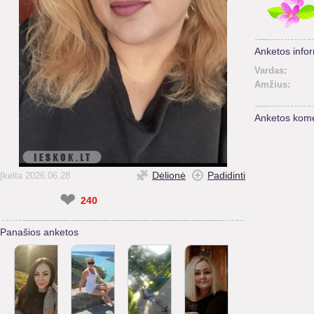
Anketos infor
Vardas:
Amžius:
Anketos kome
Dėlionė
Padidinti
Įkelta 2026.06.28
❤
240
Panašios anketos