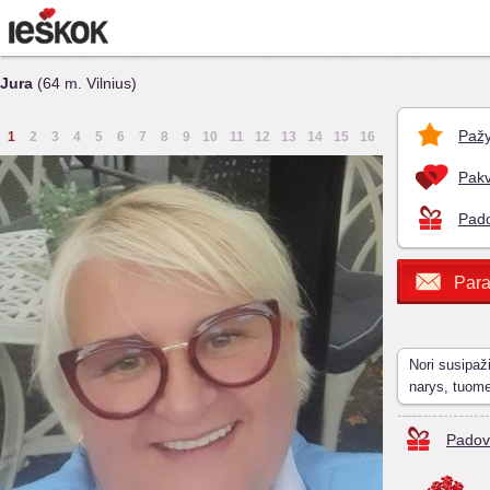
Jura
(64 m. Vilnius)
Pažy
1
2
3
4
5
6
7
8
9
10
11
12
13
14
15
16
Pakv
Pado
Para
Nori susipaž
narys, tuom
Padov