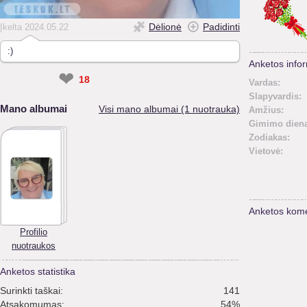
Dėlionė
Padidinti
Įkelta 2024.05.22
:)
Anketos infor
❤
18
Vardas:
Slapyvardis:
Mano albumai
Visi mano albumai (1 nuotrauka)
Amžius:
Gimimo diena
Zodiakas:
Vietovė:
Anketos kome
Profilio
nuotraukos
Anketos statistika
Surinkti taškai:
141
Atsakomumas:
54%