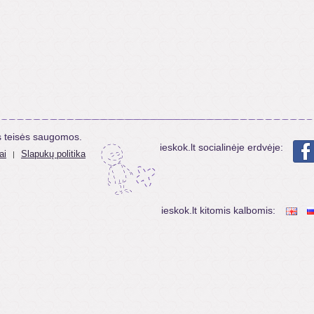
s teisės saugomos.
ieskok.lt socialinėje erdvėje:
ai
Slapukų politika
|
ieskok.lt kitomis kalbomis: