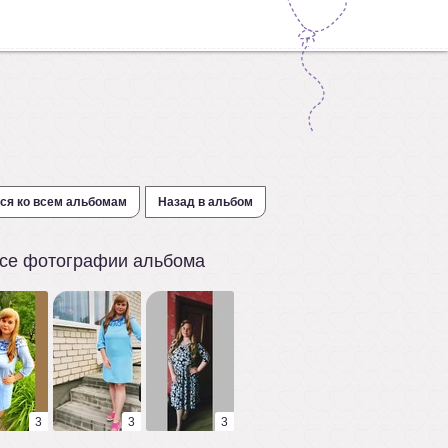
ся ко всем альбомам
Назад в альбом
се фотографии альбома
3
3
3