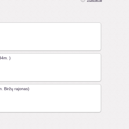
34m. )
. Biržų rajonas)