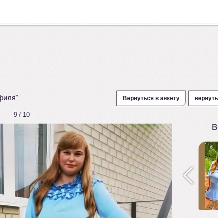
филя"
Вернуться в анкету
вернуть
9 / 10
В